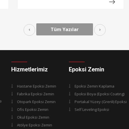
Devamı
Tüm Yazılar
Hizmetlerimiz
Epoksi Zemin
Hastane Epoksi Zemin
Epoksi Zemin Kaplama
Fabrika Epoksi Zemin
Epoksi Boya (Epoksi Coating)
me
Otopark Epoksi Zemin
Portakal Yüzey (Grenli) Epoksi
Ofis Epoksi Zemin
Self Leveling Epoksi
Okul Epoksi Zemin
Atölye Epoksi Zemin