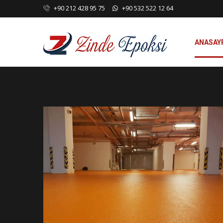
+90 212 428 95 75
+90 532 522 12 64
ANASAY