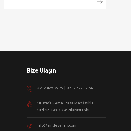
Devamı
Bize Ulaşın
0 212 428 95 75
|
0 532 522 12 64
Mustafa Kemal Paşa Mah.İstiklal
Cad.No.190.D.3 Avcılar/istanbul
info@zindezemin.com