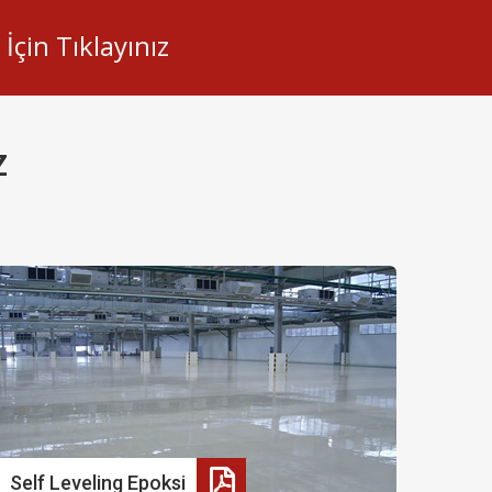
çin Tıklayınız
Z
Self Leveling Epoksi