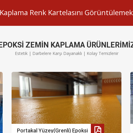
Kaplama Renk Kartelasını Görüntülemek İ
EPOKSİ ZEMİN KAPLAMA ÜRÜNLERİMİ
Estetik | Darbelere Karşı Dayanaklı | Kolay Temizlenir
Portakal Yüzey(Grenli) Epoksi