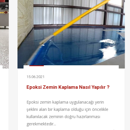
15.06.2021
Epoksi Zemin Kaplama Nasıl Yapılır ?
Epoksi zemin kaplama uygulanacağı yerin
şeklini alan bir kaplama olduğu için öncelikle
kullanılacak zeminin doğru hazırlanması
gerekmektedir...