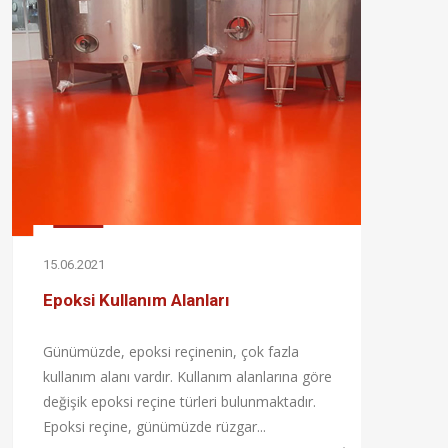
15.06.2021
15.0
Epoksi Kullanım Alanları
Epo
Günümüzde, epoksi reçinenin, çok fazla
Epok
kullanım alanı vardır. Kullanım alanlarına göre
kimy
değişik epoksi reçine türleri bulunmaktadır.
olum
Epoksi reçine, günümüzde rüzgar...
konu